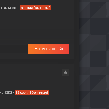
ры DiziMania -
8 серия [DiziDenizi]
СМОТРЕТЬ ОНЛАЙН
ка 15K3 -
32 серия [Оригинал]