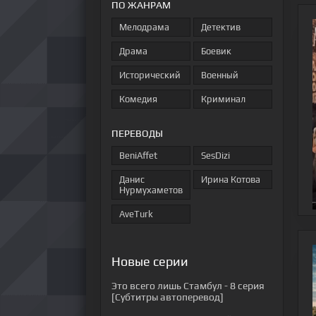
ПО ЖАНРАМ
Мелодрама
Детектив
Драма
Боевик
Исторический
Военный
Комедия
Криминал
ПЕРЕВОДЫ
BeniAffet
SesDizi
Данис
Ирина Котова
Нурмухаметов
AveTurk
Новые серии
Это всего лишь Стамбул
- 8 серия
[Субтитры автоперевод]