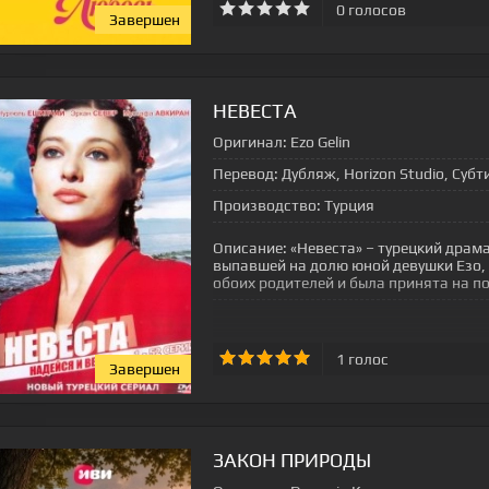
0
голосов
Завершен
НЕВЕСТА
Оригинал:
Ezo Gelin
Перевод:
Дубляж, Horizon Studio, Суб
Производство:
Турция
Описание:
«Невеста» – турецкий драма
выпавшей на долю юной девушки Езо, 
обоих родителей и была принята на п
1
голос
Завершен
ЗАКОН ПРИРОДЫ