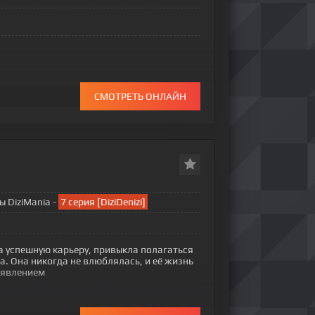
СМОТРЕТЬ ОНЛАЙН
ры DiziMania -
7 серия [DiziDenizi]
а успешную карьеру, привыкла полагаться
ва. Она никогда не влюблялась, и её жизнь
появлением