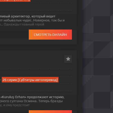
ливый архитектор, который ведет
т небывалых чудес. Наверное, так бы и
ай… Однажды главный герой
СМОТРЕТЬ ОНЛАЙН
 -
26 серия [Субтитры автоперевод]
 «Kuruluş Orhan» продолжают историю,
рного султана Османа. Теперь бразды
у, и ему предстоит