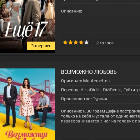
Описание:
2
голоса
Завершен
ВОЗМОЖНО ЛЮБОВЬ
Оригинал:
Muhtemel ask
Перевод:
AlisaDirilis, DiziDenizi, Субтит
Производство:
Турция
Описание:
К 30 годам Дефне построил
только на себя и устала от одиночест
переворачивается с ног на голову с 