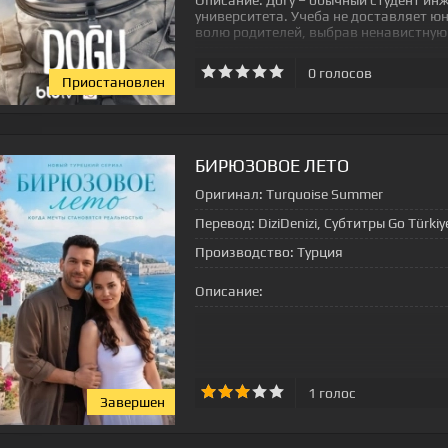
Описание:
Догу – обычный студент ин
университета. Учеба не доставляет юн
волю родителей, выбрав ненавистную
0
голосов
Приостановлен
БИРЮЗОВОЕ ЛЕТО
Оригинал:
Turquoise Summer
Перевод:
DiziDenizi, Субтитры Go Türkiy
Производство:
Турция
Описание:
1
голос
Завершен