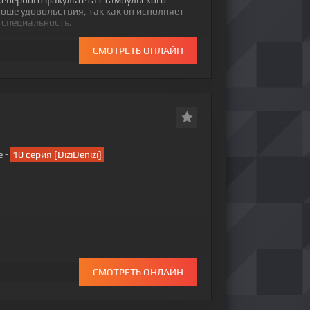
женерного факультета стамбульского
оше удовольствия, так как он исполняет
 специальность.
СМОТРЕТЬ ОНЛАЙН
e -
10 серия [DiziDenizi]
СМОТРЕТЬ ОНЛАЙН