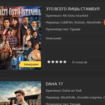
ЭТО ВСЕГО ЛИШЬ СТАМБУЛ
Оригинал:
Alti Ustu Istanbul
Перевод:
ColdFilm, RuDub, AlisaDirilis -
Производство:
Турция
Описание:
0
голосов
Завершен
DAHA 17
Оригинал:
Daha on Yedi
Перевод:
AlisaDirilis, Онлайн озвучка, 
Производство:
Турция