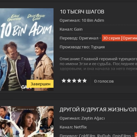
10 ТЫСЯЧ ШАГОВ
Оригинал:
10 Bin Adim
Канал:
Gain
Перевод:
Оригинал -
30 серия [Ориги
Производство:
Турция
Описание:
Главной героиней турецкого
по имени Эгзи и ее судьба. Последнее
здоровьем, и она начала за него пере
0
голосов
Завершен
ДРУГОЙ Я/ДРУГАЯ ЖИЗНЬ/ОЛ
Оригинал:
Zeytin Ağacı
Канал:
Netflix
Перевод:
ColdFilm, RuDub, OnisFilms -