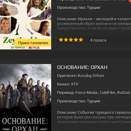
Производство:
Турция
Описание:
Иракли – молодой и талант
размеренный образ жизни и не ожидае
продолжалось, если бы не один случ
4
голоса
Приостановлен
ОСНОВАНИЕ: ОРХАН
Оригинал:
Kuruluş Orhan
Канал:
ATV
Перевод:
Force Media, ColdFilm, RuDub
Производство:
Турция
Описание:
События турецкого сериала
которая была рассказана про легенда
правления переходят к его сыну Орхан