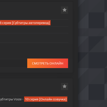
8 серия [Субтитры автоперевод]
СМОТРЕТЬ ОНЛАЙН
Субтитры Voize -
10 серия [Онлайн озвучка]