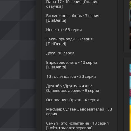
Daha 17
- 10 серия [Онлайн
озвучка]
Возможно любовь
- 7 серия
[DiziDenizi]
Невеста
- 65 серия
Закон природы
- 8 серия
[DiziDenizi]
Догу
- 16 серия
Бирюзовое лето
- 10 серия
[DiziDenizi]
10 тысяч шагов
- 20 серия
Другой я/Другая жизнь/
Оливковое дерево
- 8 серия
Основание: Орхан
- 4 серия
Мехмед: Султан Завоевателей
- 50
серия
Семья - это испытание
- 18 серия
[Субтитры автоперевод]