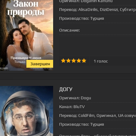
Оригинал:
Doganin Kanunu
Перевод:
AlisaDirilis, DiziDenizi, Субтит
Производство:
Турция
Описание:
1
голос
Завершен
ДОГУ
Оригинал:
Dogu
Канал:
BluTV
Перевод:
ColdFilm, Оригинал, UA озвуч
Производство:
Турция