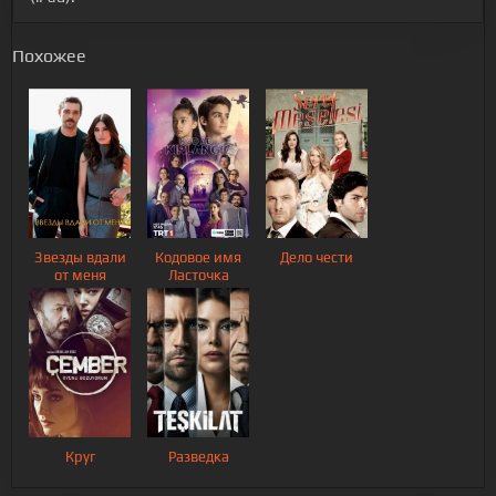
Похожее
Звезды вдали
Кодовое имя
Дело чести
от меня
Ласточка
Круг
Разведка