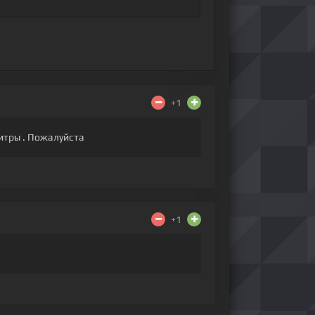
+1
титры . Пожалуйста
+1