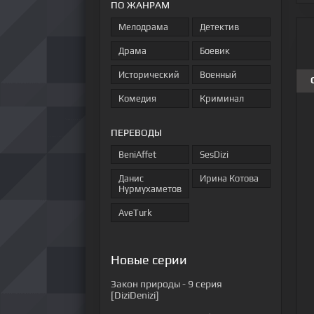
ПО ЖАНРАМ
Мелодрама
Детектив
Драма
Боевик
Исторический
Военный
Комедия
Криминал
ПЕРЕВОДЫ
BeniAffet
SesDizi
Данис
Ирина Котова
Нурмухаметов
AveTurk
Новые серии
Закон природы
- 9 серия
[DiziDenizi]