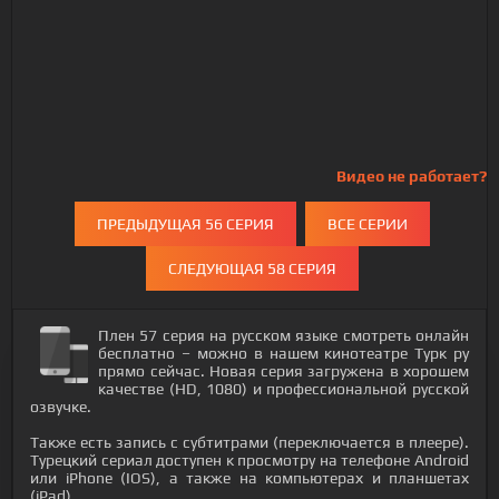
Видео не работает?
ПРЕДЫДУЩАЯ 56 СЕРИЯ
ВСЕ СЕРИИ
СЛЕДУЮЩАЯ 58 СЕРИЯ
Плен 57 серия на русском языке смотреть онлайн
бесплатно – можно в нашем кинотеатре Турк ру
прямо сейчас. Новая серия загружена в хорошем
качестве (HD, 1080) и профессиональной русской
озвучке.
Также есть запись с субтитрами (переключается в плеере).
Турецкий сериал доступен к просмотру на телефоне Android
или iPhone (IOS), а также на компьютерах и планшетах
(iPad).