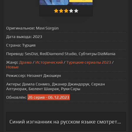
Оригинальное:
Mavi Sürgün
Дата выхода:
2023
Страна:
Турция
Перевод:
SesDizi, RedDiamond Studio, Субтитры DiziMania
Жанр:
Драма
/
Исторический
/
Турецкие сериалы 2023
/
Новые
Режиссер:
Незакет Джошкун
Актеры:
Дамла Сонмез, Джанер Джиндорук, Серкан
Алтунорак, Бюлент Шакрак, Рухи Сары
Обновлён:
26 серия - 06.12.2023
Синий изгнанник на русском языке смотреть онлайн бесплатно