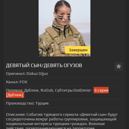
Завершен
ДЕВЯТЫЙ СЫН/ДЕВЯТЬ ОГУЗОВ
Оригинал:
Dokuz Oğuz
Канал:
FOX
Перевод:
Дубляж, RuDub, Субтитры DiziDenizi -
6 серия
[Дубляж]
Производство:
Турция
Описание:
События турецкого сериала «Девятый сын» будут
сосредоточены вокруг работы группировки, защищающей
национальные интересы турецких граждан. Военные
действия, разворачивающиеся на территории