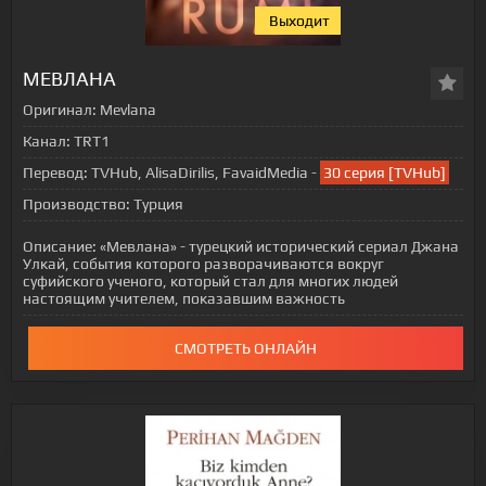
Выходит
МЕВЛАНА
Оригинал:
Mevlana
Канал:
TRT1
Перевод:
TVHub, AlisaDirilis, FavaidMedia -
30 серия [TVHub]
Производство:
Турция
Описание:
«Мевлана» - турецкий исторический сериал Джана
Улкай, события которого разворачиваются вокруг
суфийского ученого, который стал для многих людей
настоящим учителем, показавшим важность
СМОТРЕТЬ ОНЛАЙН