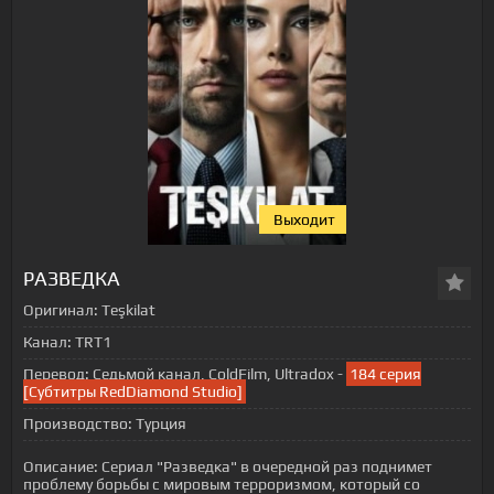
Выходит
РАЗВЕДКА
Оригинал:
Teşkilat
Канал:
TRT1
Перевод:
Седьмой канал, ColdFilm, Ultradox -
184 серия
[Субтитры RedDiamond Studio]
Производство:
Турция
Описание:
Сериал "Разведка" в очередной раз поднимет
проблему борьбы с мировым терроризмом, который со