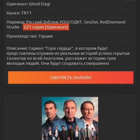
Оригинал:
Gönül Dagi
Канал:
TRT1
Перевод:
Русский Дубляж РООСОДКТ, SesDizi, RedDiamond
Studio -
221 серия [Оригинал]
Производство:
Турция
Описание:
Сериал "Гора сердца", в котором будут
представлены отрывки из реальных историй успеха скрытых
талантов по всей Анатолии, расскажет историю трех
молодых людей. Они будут создавать совершенно
СМОТРЕТЬ ОНЛАЙН