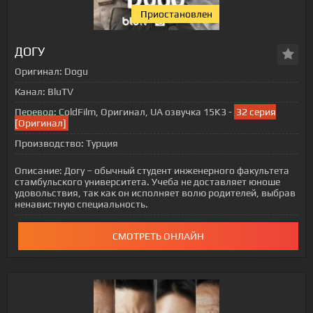
Приостановлен
ДОГУ
Оригинал:
Dogu
Канал:
BluTV
Перевод:
ColdFilm, Оригинал, UA озвучка 15K3 -
32 серия
[Оригинал]
Производство:
Турция
Описание:
Догу – обычный студент инженерного факультета
стамбульского университета. Учеба не доставляет юноше
удовольствия, так как он исполняет волю родителей, выбрав
ненавистную специальность.
СМОТРЕТЬ ОНЛАЙН