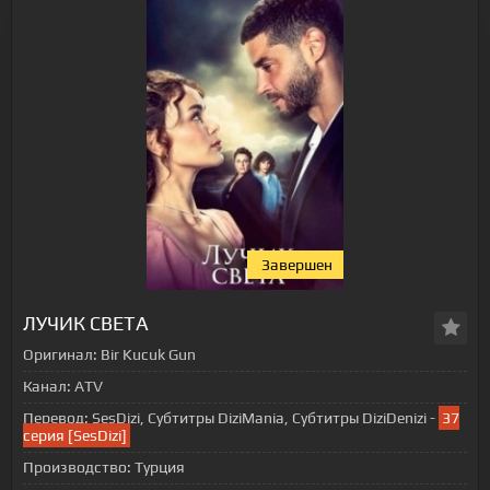
Завершен
ЛУЧИК СВЕТА
Оригинал:
Bir Kucuk Gun
Канал:
ATV
Перевод:
SesDizi, Субтитры DiziMania, Субтитры DiziDenizi -
37
серия [SesDizi]
Производство:
Турция