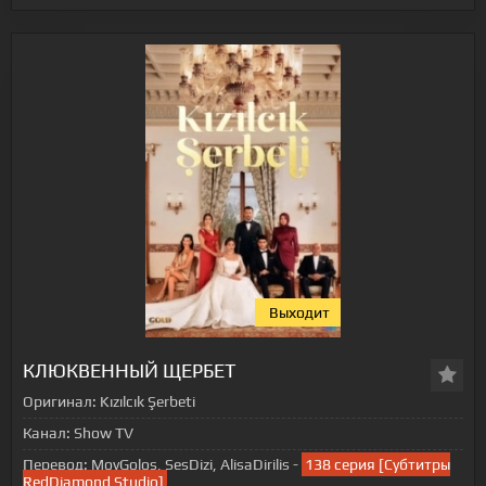
Выходит
КЛЮКВЕННЫЙ ЩЕРБЕТ
Оригинал:
Kızılcık Şerbeti
Канал:
Show TV
Перевод:
MoyGolos, SesDizi, AlisaDirilis -
138 серия [Субтитры
RedDiamond Studio]