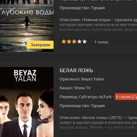
Производство:
Турция
Описание:
«Темные воды» - турецкая 
которая прочувствовала всю жестокос
воспитывалась в детском доме. Девоч
1
голос
Завершен
БЕЛАЯ ЛОЖЬ
Оригинал:
Beyaz Yalan
Канал:
Show TV
Перевод:
Субтитры AyTurk -
6 серия [С
Производство:
Турция
Описание:
«Белая ложь» (2015) — туре
живут в одном городе и похожи как дв
разную жизнь. Мелек — из небогатой 