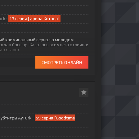
rk -
13 серия [Ирина Котова]
кий криминальный сериал о молодом
агхан Соссюр. Казалось все у него отлично:
хан станет
СМОТРЕТЬ ОНЛАЙН
Субтитры AyTurk -
59 серия [Goodtime