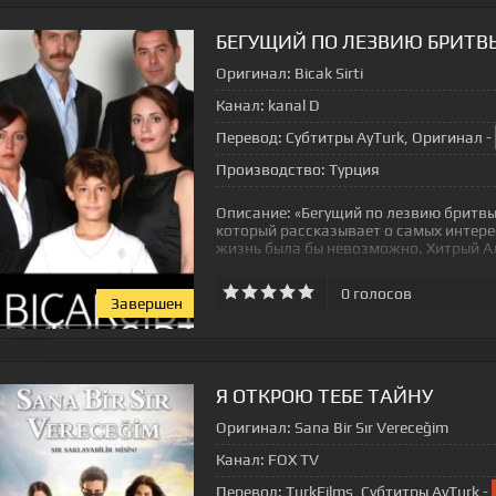
БЕГУЩИЙ ПО ЛЕЗВИЮ БРИТВ
Оригинал:
Bicak Sirti
Канал:
kanal D
Перевод:
Субтитры AyTurk, Оригинал -
Производство:
Турция
Описание:
«Бегущий по лезвию бритвы
который рассказывает о самых интерес
жизнь была бы невозможно. Хитрый А
0
голосов
Завершен
Я ОТКРОЮ ТЕБЕ ТАЙНУ
Оригинал:
Sana Bir Sır Vereceğim
Канал:
FOX TV
Перевод:
TurkFilms, Субтитры AyTurk -