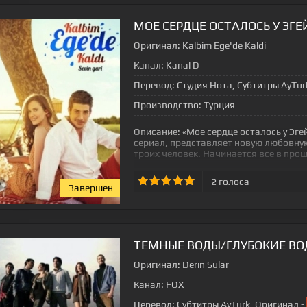
МОЕ СЕРДЦЕ ОСТАЛОСЬ У ЭГ
Оригинал:
Kalbim Ege'de Kaldi
Канал:
Kanal D
Перевод:
Студия Нота, Субтитры AyTur
Производство:
Турция
Описание:
«Мое сердце осталось у Эге
сериал, представляет новую любовную
троих человек. Начинается все в про
2
голоса
Завершен
ТЕМНЫЕ ВОДЫ/ГЛУБОКИЕ ВО
Оригинал:
Derin Sular
Канал:
FOX
Перевод:
Субтитры AyTurk, Оригинал -