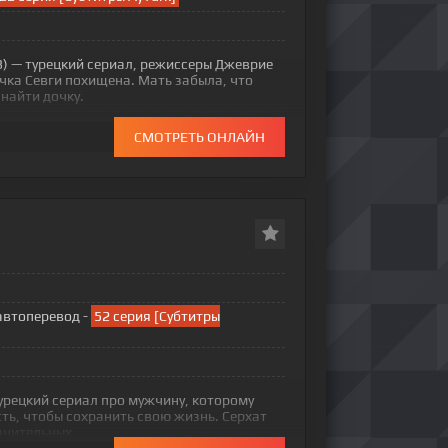
3) — турецкий сериал, режиссеры Джеврие
ка Севги похищена. Мать забыла, что
 найти дочку.
СМОТРЕТЬ ОНЛАЙН
автоперевод -
52 серия [Субтитры
урецкий сериал про мужчину, которому
ь, чтобы сохранить свою жизнь. Серхат
анительных