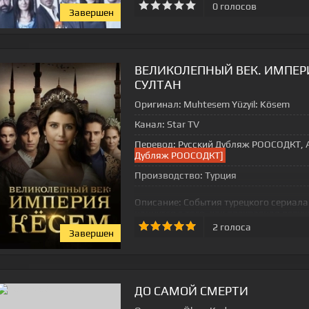
0
голосов
Завершен
ВЕЛИКОЛЕПНЫЙ ВЕК. ИМПЕР
СУЛТАН
Оригинал:
Muhtesem Yüzyil: Kösem
Канал:
Star TV
Перевод:
Русский Дубляж РООСОДКТ, Av
Дубляж РООСОДКТ]
Производство:
Турция
Описание:
События турецкого сериала
начнутся с того, как прекрасная деву
Султана Ахмеда. Она оказывается род
2
голоса
Завершен
ДО САМОЙ СМЕРТИ