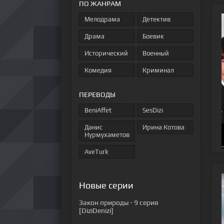
ПО ЖАНРАМ
Мелодрама
Детектив
Драма
Боевик
Исторический
Военный
Комедия
Криминал
ПЕРЕВОДЫ
BeniAffet
SesDizi
Данис
Ирина Котова
Нурмухаметов
AveTurk
Новые серии
Закон природы
- 9 серия
[DiziDenizi]