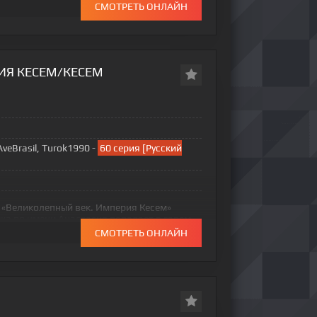
СМОТРЕТЬ ОНЛАЙН
ИЯ КЕСЕМ/КЕСЕМ
eBrasil, Turok1990 -
60 серия [Русский
 «Великолепный век. Империя Кесем»
шка по имени Анастасия попадает в гарем
ом из Греции и
СМОТРЕТЬ ОНЛАЙН