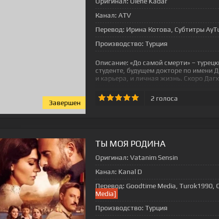
Оригинал:
Ölene Kadar
Канал:
ATV
Перевод:
Ирина Котова, Субтитры AyTu
Производство:
Турция
Описание:
«До самой смерти» – турец
студенте, будущем докторе по имени Д
и карьера, и личная жизнь. Скоро Даг
2
голоса
Завершен
ТЫ МОЯ РОДИНА
Оригинал:
Vatanim Sensin
Канал:
Kanal D
Перевод:
Goodtime Media, Turok1990, 
Media]
Производство:
Турция