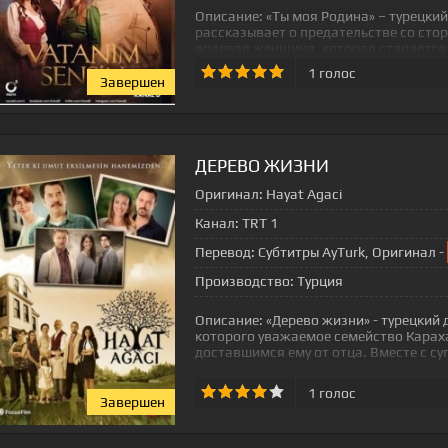
Описание:
«Ты моя Родина» – турецкий
рассказывает о предательстве со стор
волевая женщина, которая старается 
1
голос
Завершен
ДЕРЕВО ЖИЗНИ
Оригинал:
Hayat Agaci
Канал:
TRT 1
Перевод:
Субтитры AyTurk, Оригинал -
Производство:
Турция
Описание:
«Дерево жизни» - турецкий 
которого уважаемое семейство Карах
доставшимся ему от отца. Вместе с су
1
голос
Завершен