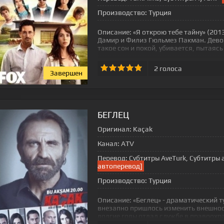
Производство:
Турция
Описание:
«Я открою тебе тайну» (201
Дамир и Филиз Гюльмез Пакман. Девоч
такое сон и покой, убивается, пытаясь
2
голоса
Завершен
БЕГЛЕЦ
Оригинал:
Kaçak
Канал:
ATV
Перевод:
Субтитры AveTurk, Субтитры 
автоперевод]
Производство:
Турция
Описание:
«Беглец» - драматический т
внезапно пришлось изменить внешност
долгие годы отдал службе в правоохр