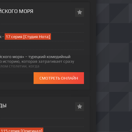
ЕЙСКОГО МОРЯ
k -
17 серия [Студия Нота]
йского моря» – турецкий комедийный
 историю, которая затрагивает сразу
шлом столетии, когда
СМОТРЕТЬ ОНЛАЙН
ДЫ
115 серия [Оригинал]