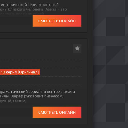
 исторический сериал, который
оны близкого человека. Азиза – это
сделать все ради своей
СМОТРЕТЬ ОНЛАЙН
13 серия [Оригинал]
драматический сериал, в центре сюжета
анлы. Эшреф руководит бизнесом,
пругой, сыном,
СМОТРЕТЬ ОНЛАЙН