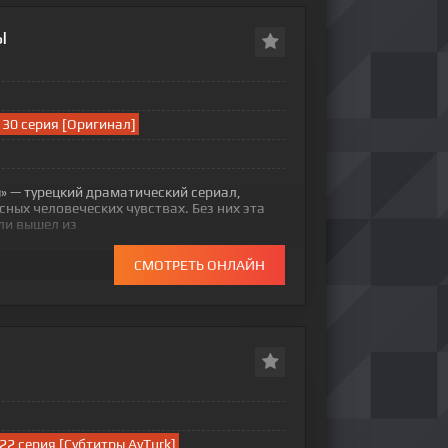
Ы
30 серия [Оригинал]
» — турецкий драматический сериал,
ных человеческих чувствах. Без них эта
ли вышел из
СМОТРЕТЬ ОНЛАЙН
22 серия [Субтитры AyTurk]