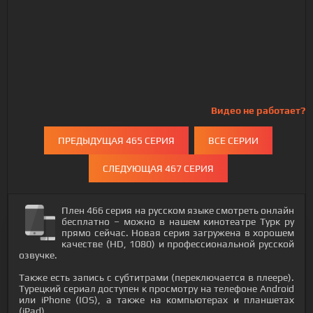
Видео не работает?
ПРЕДЫДУЩАЯ 465 СЕРИЯ
ВСЕ СЕРИИ
СЛЕДУЮЩАЯ 467 СЕРИЯ
Плен 466 серия на русском языке смотреть онлайн
бесплатно – можно в нашем кинотеатре Турк ру
прямо сейчас. Новая серия загружена в хорошем
качестве (HD, 1080) и профессиональной русской
озвучке.
Также есть запись с субтитрами (переключается в плеере).
Турецкий сериал доступен к просмотру на телефоне Android
или iPhone (IOS), а также на компьютерах и планшетах
(iPad).