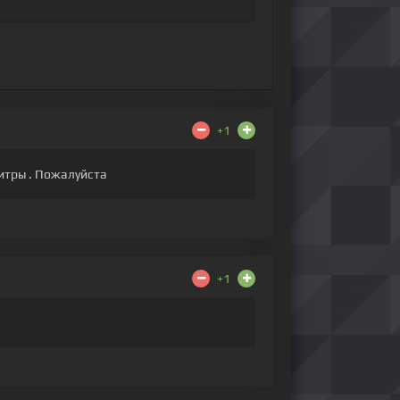
+1
титры . Пожалуйста
+1